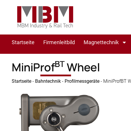
Startseite
Firmenleitbild
Magnettechnik
BT
MiniProf
Wheel
Startseite
-
Bahntechnik
-
Profilmessgeräte
-
MiniProfBT 