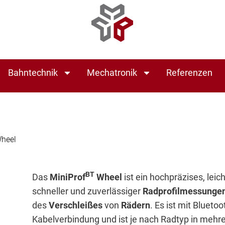
Bahntechnik
Mechatronik
Referenzen
Wheel
BT
Das
MiniProf
Wheel
ist ein hochpräzises, le
schneller und zuverlässiger
Radprofilmessunge
des
Verschleißes
von
Rädern
. Es ist mit Blueto
Kabelverbindung und ist je nach Radtyp in mehre